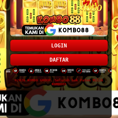
LOGIN
DAFTAR
©2026 KOMBO GROUP. Seluruh hak Paten Milik
KOMBO88