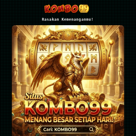
Rasakan Kemenanganmu!